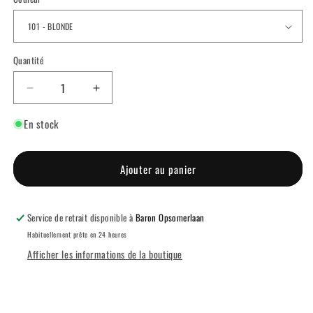
Quantité
Réduire
Augmenter
la
la
En stock
quantité
quantité
de
de
SOURCILS
SOURCILS
VAINUS
VAINUS
Ajouter au panier
Service de retrait disponible à
Baron Opsomerlaan
Habituellement prête en 24 heures
Afficher les informations de la boutique