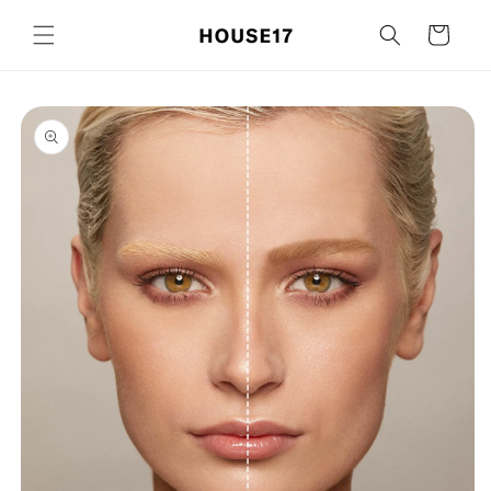
Ignorer et
passer au
Panier
contenu
Passer aux
informations
produits