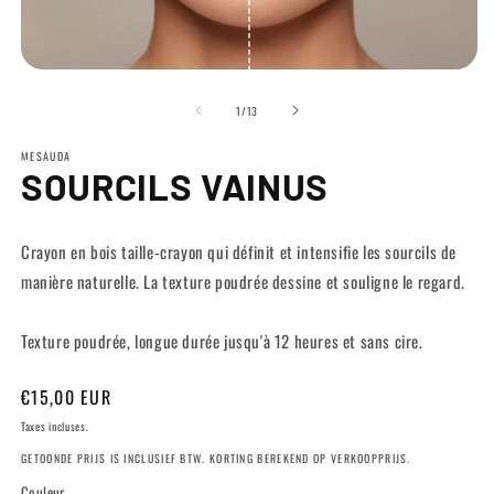
Ouvrir
Ou
le
le
de
média
m
1
/
13
1
2
dans
d
MESAUDA
une
u
SOURCILS VAINUS
fenêtre
fe
modale
m
Crayon en bois taille-crayon qui définit et intensifie les sourcils de
manière naturelle. La texture poudrée dessine et souligne le regard.
Texture poudrée, longue durée jusqu'à 12 heures et sans cire.
Prix
€15,00 EUR
habituel
Taxes incluses.
GETOONDE PRIJS IS INCLUSIEF BTW. KORTING BEREKEND OP VERKOOPPRIJS.
Couleur