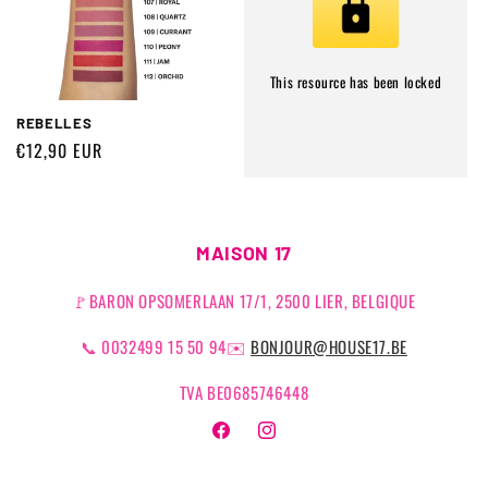
This resource has been locked
REBELLES
Prix
€12,90 EUR
habituel
MAISON 17
🚩BARON OPSOMERLAAN 17/1, 2500 LIER, BELGIQUE
📞 0032499 15 50 94✉️
BONJOUR@HOUSE17.BE
TVA BE0685746448
Facebook
Instagram