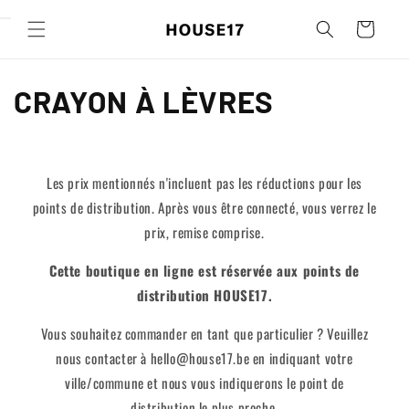
Ignorer et
passer au
Panier
contenu
C
CRAYON À LÈVRES
o
l
Les prix mentionnés n'incluent pas les réductions pour les
l
points de distribution. Après vous être connecté, vous verrez le
prix, remise comprise.
e
Cette boutique en ligne est réservée aux points de
c
distribution HOUSE17.
t
Vous souhaitez commander en tant que particulier ? Veuillez
nous contacter à hello@house17.be en indiquant votre
i
ville/commune et nous vous indiquerons le point de
o
distribution le plus proche.