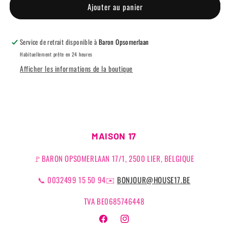
-
-
Ajouter au panier
BAUME
BAUME
À
À
LÈVRES
LÈVRES
Service de retrait disponible à
Baron Opsomerlaan
TEINTÉ
TEINTÉ
Habituellement prête en 24 heures
Afficher les informations de la boutique
MAISON 17
🚩BARON OPSOMERLAAN 17/1, 2500 LIER, BELGIQUE
📞 0032499 15 50 94✉️
BONJOUR@HOUSE17.BE
TVA BE0685746448
Facebook
Instagram