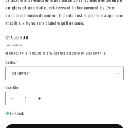
un gloss et une huile
, éclaircissant instantanément les lèvres
d'une douce touche de couleur. Le produit est super facile à appliquer
et colle aux lèvres sans craindre qu'il ne coule.
Prix
€17,50 EUR
habituel
Taxes incluses.
GETOONDE PRIJS IS INCLUSIEF BTW. KORTING BEREKEND OP VERKOOPPRIJS.
Couleur
Quantité
Réduire
Augmenter
la
la
En stock
quantité
quantité
de
de
HYDRAMORPHOSIS
HYDRAMORPHOSIS