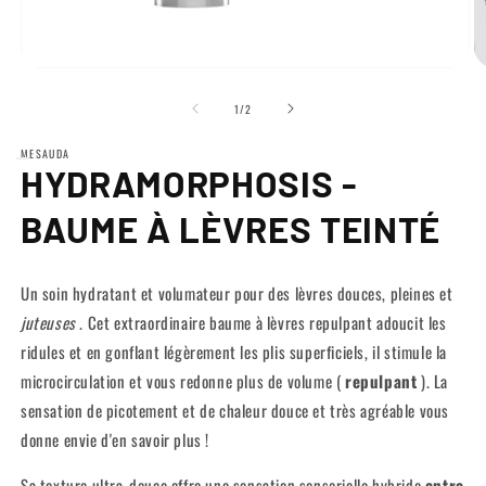
Ouvrir
Ou
le
le
de
média
m
1
/
2
1
2
dans
d
MESAUDA
une
u
HYDRAMORPHOSIS -
fenêtre
fe
modale
m
BAUME À LÈVRES TEINTÉ
Un soin hydratant et volumateur pour des lèvres douces, pleines et
juteuses
. Cet extraordinaire baume à lèvres repulpant adoucit les
ridules et en gonflant légèrement les plis superficiels, il stimule la
microcirculation et vous redonne plus de volume (
repulpant
). La
sensation de picotement et de chaleur douce et très agréable vous
donne envie d'en savoir plus !
Sa texture ultra-douce offre une sensation sensorielle hybride
entre