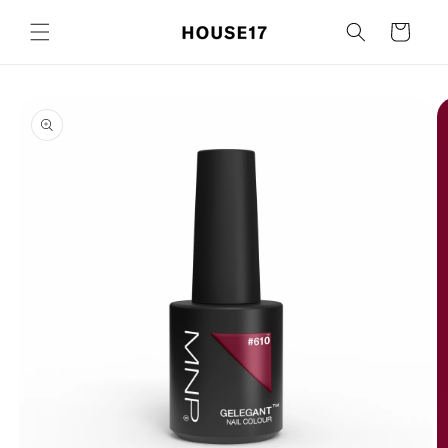
Ignorer et
passer au
Panier
contenu
Passer aux
informations
produits