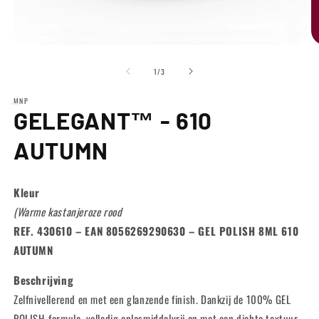
Ouvrir
Ou
le
le
de
média
m
1
/
3
1
2
dans
d
MNP
une
u
GELEGANT™ - 610
fenêtre
fe
modale
m
AUTUMN
Kleur
(Warme kastanjeroze rood
REF. 430610 – EAN 8056269290630 – GEL POLISH 8ML 610
AUTUMN
Beschrijving
Zelfnivellerend en met een glanzende finish. Dankzij de 100% GEL
POLISH-formule, volledig oplosmiddelvrij en met een dichte textuur,