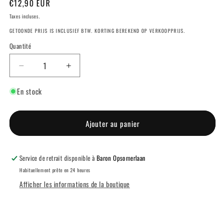
Prix
€12,90 EUR
habituel
Taxes incluses.
GETOONDE PRIJS IS INCLUSIEF BTW. KORTING BEREKEND OP VERKOOPPRIJS.
Quantité
Réduire
Augmenter
la
la
En stock
quantité
quantité
de
de
GELEGANT™
GELEGANT™
-
-
Ajouter au panier
610
610
AUTUMN
AUTUMN
Service de retrait disponible à
Baron Opsomerlaan
Habituellement prête en 24 heures
Afficher les informations de la boutique