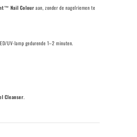
nt™ Nail Colour
aan, zonder de nagelriemen te
 LED/UV-lamp gedurende 1–2 minuten.
el Cleanser
.