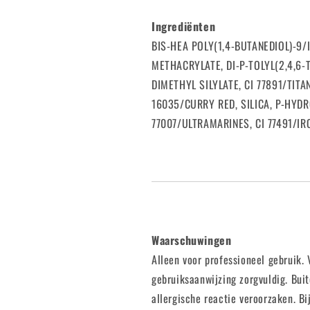
Ingrediënten
BIS-HEA POLY(1,4-BUTANEDIOL)-9
METHACRYLATE, DI-P-TOLYL(2,4,6-
DIMETHYL SILYLATE, CI 77891/TIT
16035/CURRY RED, SILICA, P-HYDR
77007/ULTRAMARINES, CI 77491/I
Waarschuwingen
Alleen voor professioneel gebruik.
gebruiksaanwijzing zorgvuldig. Bui
allergische reactie veroorzaken. B