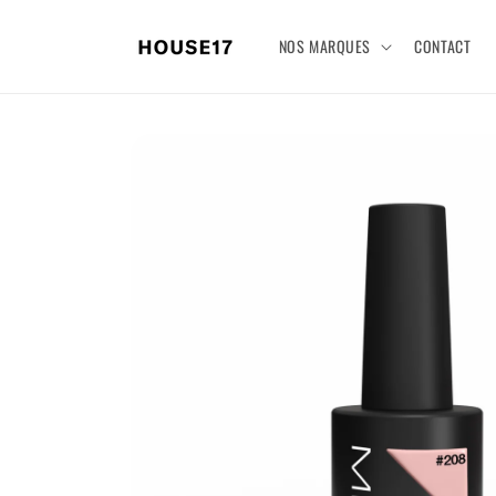
Ignorer et
passer au
NOS MARQUES
CONTACT
contenu
Passer aux
informations
produits