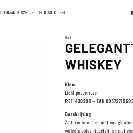
P
COMMANDE B2B
PORTAIL CLIENT
a
y
MNP
s
GELEGANT™
/
r
WHISKEY
é
g
Kleur
i
Licht poederroze
o
REF. 430208 – EAN 8057271569
n
Beschrijving
Zelfnivellerend en met een glanze
volledig oplosmiddelvrij en met een