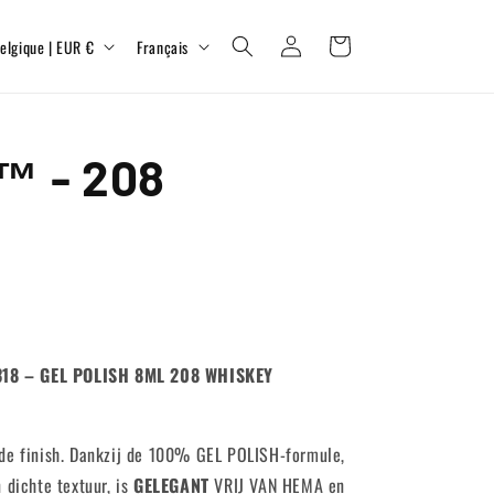
L
Connexion
Panier
Belgique | EUR €
Français
a
n
g
 - 208
u
e
318 – GEL POLISH 8ML 208 WHISKEY
nde finish. Dankzij de 100% GEL POLISH-formule,
 dichte textuur, is
GELEGANT
VRIJ VAN HEMA en