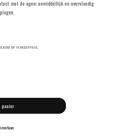
ntact met de ogen: onmiddellijk en overvloedig
plegen.
EREKEND OP VERKOOPPRIJS.
™
u panier
omerlaan