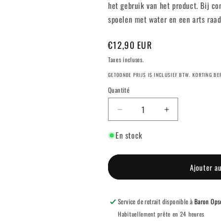
het gebruik van het product. Bij co
spoelen met water en een arts raad
Prix
€12,90 EUR
habituel
Taxes incluses.
GETOONDE PRIJS IS INCLUSIEF BTW. KORTING B
Quantité
Réduire
Augmenter
la
la
En stock
quantité
quantité
de
de
GELEGANT™
GELEGANT
-
-
Ajouter a
208
208
WHISKEY
WHISKEY
Service de retrait disponible à
Baron Ops
Habituellement prête en 24 heures