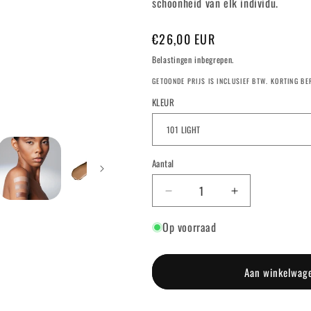
schoonheid van elk individu.
Normale
€26,00 EUR
prijs
Belastingen inbegrepen.
GETOONDE PRIJS IS INCLUSIEF BTW. KORTING B
KLEUR
Aantal
Aantal
Aantal
verlagen
verhogen
Op voorraad
voor
voor
THE
THE
MOOD
MOOD
CONTRAST™
CONTRAST
Aan winkelwag
-
-
CONTOUR
CONTOUR