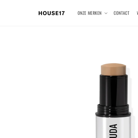
Meteen
naar de
ONZE MERKEN
CONTACT
content
Ga direct naar
productinformatie