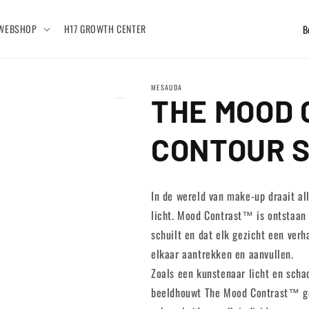
L
WEBSHOP
H17 GROWTH CENTER
a
n
MESAUDA
d
THE MOOD
/
r
CONTOUR S
e
g
In de wereld van make-up draait al
i
licht. Mood Contrast™ is ontstaan ​
o
schuilt en dat elk gezicht een verh
elkaar aantrekken en aanvullen.
Zoals een kunstenaar licht en scha
beeldhouwt The Mood Contrast™ ge