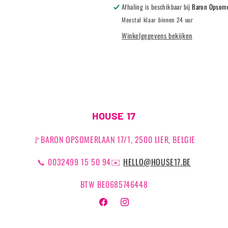
STICK
STICK
Afhaling is beschikbaar bij
Baron Opsome
Meestal klaar binnen 24 uur
Winkelgegevens bekijken
HOUSE 17
🚩BARON OPSOMERLAAN 17/1, 2500 LIER, BELGIE
📞 0032499 15 50 94✉️
HELLO@HOUSE17.BE
BTW BE0685746448
Facebook
Instagram