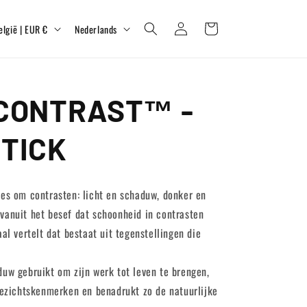
T
Inloggen
Winkelwagen
België | EUR €
Nederlands
a
a
l
 CONTRAST™ -
TICK
les om contrasten: licht en schaduw, donker en
​vanuit het besef dat schoonheid in contrasten
aal vertelt dat bestaat uit tegenstellingen die
duw gebruikt om zijn werk tot leven te brengen,
zichtskenmerken en benadrukt zo de natuurlijke