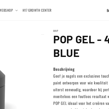
L
WEBSHOP
H17 GROWTH CENTER
a
n
MNP
d
POP GEL - 
/
r
BLUE
e
g
Beschrijving
i
Geef je nagels een exclusieve tou
o
paint ontworpen voor wie kwaliteit 
uiterst eenvoudig, waardoor hij per
moeiteloos een foutloos resultaat w
POP GEL ideaal voor het creëren va