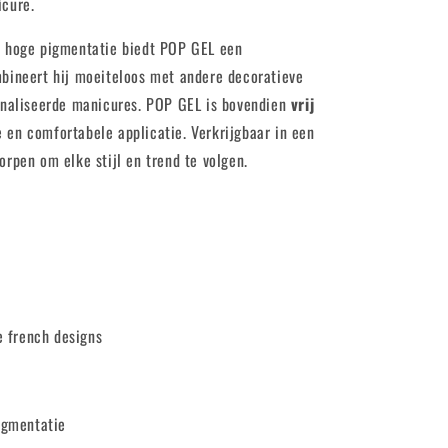
icure.
t hoge pigmentatie biedt POP GEL een
mbineert hij moeiteloos met andere decoratieve
sonaliseerde manicures. POP GEL is bovendien
vrij
ge en comfortabele applicatie. Verkrijgbaar in een
rpen om elke stijl en trend te volgen.
e french designs
igmentatie