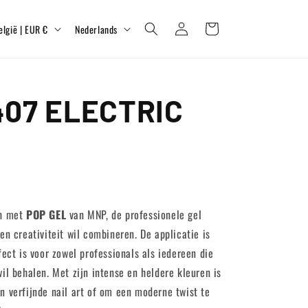
T
Inloggen
Winkelwagen
België | EUR €
Nederlands
a
a
l
407 ELECTRIC
ch met
POP GEL
van MNP, de professionele gel
en creativiteit wil combineren. De applicatie is
fect is voor zowel professionals als iedereen die
il behalen. Met zijn intense en heldere kleuren is
n verfijnde nail art of om een moderne twist te