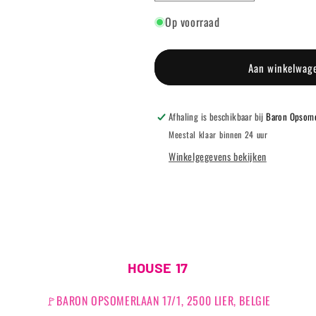
verlagen
verhogen
Op voorraad
voor
voor
POP
POP
GEL
GEL
-
-
Aan winkelwag
407
407
ELECTRIC
ELECTRIC
BLUE
BLUE
Afhaling is beschikbaar bij
Baron Opsome
Meestal klaar binnen 24 uur
Winkelgegevens bekijken
HOUSE 17
🚩BARON OPSOMERLAAN 17/1, 2500 LIER, BELGIE