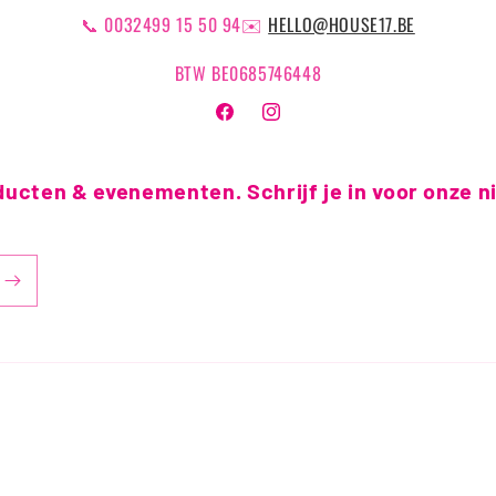
📞 0032499 15 50 94✉️
HELLO@HOUSE17.BE
BTW BE0685746448
Facebook
Instagram
ducten & evenementen. Schrijf je in voor onze 