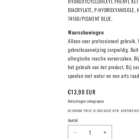
HYDROXYCYCLOHEXYL PHENYL KETO
DIACRYLATE, P-HYDROXYANISOLE, H
74160/PIGMENT BLUE.
Waarschuwingen
Alleen voor professioneel gebruik.
gebruiksaanwijzing zorgvuldig. Bui
allergische reactie veroorzaken. B
het gebruik van het product. Bij co
spoelen met water en een arts raad
Normale
€13,90 EUR
prijs
Belastingen inbegrepen.
GETOONDE PRIJS IS INCLUSIEF BTW. KORTING B
Aantal
Aantal
Aantal