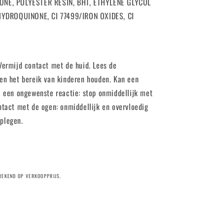
NE, POLYESTER RESIN, BHT, ETHYLENE GLYCOL
YDROQUINONE, CI 77499/IRON OXIDES, CI
 Vermijd contact met de huid. Lees de
ten het bereik van kinderen houden. Kan een
ij een ongewenste reactie: stop onmiddellijk met
ntact met de ogen: onmiddellijk en overvloedig
plegen.
EREKEND OP VERKOOPPRIJS.