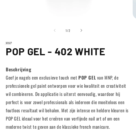
Media
M
1
2
van
openen
o
1
/
2
in
in
modaal
m
MNP
POP GEL - 402 WHITE
Beschrijving
Geef je nagels een exclusieve touch met
POP GEL
van MNP, de
professionele gel paint ontworpen voor wie kwaliteit en creativiteit
wil combineren. De applicatie is uiterst eenvoudig, waardoor hij
perfect is voor zowel professionals als iedereen die moeiteloos een
foutloos resultaat wil behalen. Met zijn intense en heldere kleuren is
POP GEL ideaal voor het creëren van verfijnde nail art of om een
moderne twist te geven aan de klassieke french manicure.