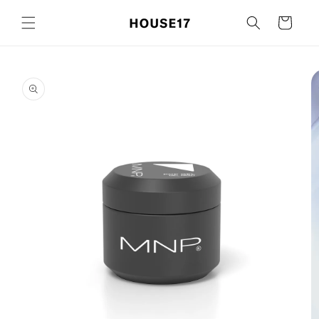
Meteen
naar de
Winkelwagen
content
Ga direct naar
productinformatie