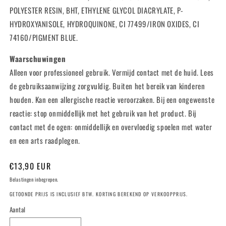
POLYESTER RESIN, BHT, ETHYLENE GLYCOL DIACRYLATE, P-
HYDROXYANISOLE, HYDROQUINONE, CI 77499/IRON OXIDES, CI
74160/PIGMENT BLUE.
Waarschuwingen
Alleen voor professioneel gebruik. Vermijd contact met de huid. Lees
de gebruiksaanwijzing zorgvuldig. Buiten het bereik van kinderen
houden. Kan een allergische reactie veroorzaken. Bij een ongewenste
reactie: stop onmiddellijk met het gebruik van het product. Bij
contact met de ogen: onmiddellijk en overvloedig spoelen met water
en een arts raadplegen.
Normale
€13,90 EUR
prijs
Belastingen inbegrepen.
GETOONDE PRIJS IS INCLUSIEF BTW. KORTING BEREKEND OP VERKOOPPRIJS.
Aantal