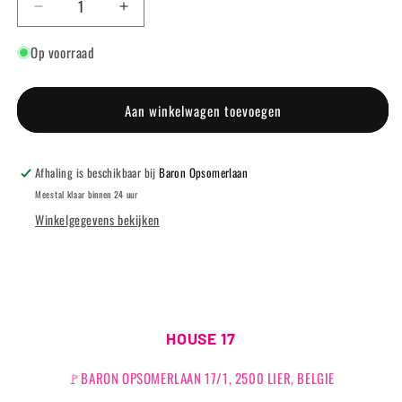
Aantal
Aantal
verlagen
verhogen
Op voorraad
voor
voor
POP
POP
GEL
GEL
-
-
Aan winkelwagen toevoegen
402
402
WHITE
WHITE
Afhaling is beschikbaar bij
Baron Opsomerlaan
Meestal klaar binnen 24 uur
Winkelgegevens bekijken
HOUSE 17
🚩BARON OPSOMERLAAN 17/1, 2500 LIER, BELGIE