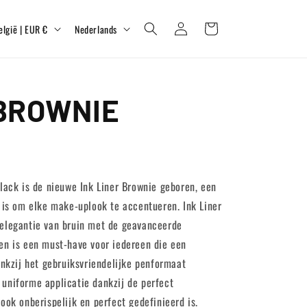
T
Inloggen
Winkelwagen
België | EUR €
Nederlands
a
a
l
 BROWNIE
Black is de nieuwe Ink Liner Brownie geboren, een
t is om elke make-uplook te accentueren. Ink Liner
 elegantie van bruin met de geavanceerde
en is een must-have voor iedereen die een
ankzij het gebruiksvriendelijke penformaat
uniforme applicatie dankzij de perfect
ook onberispelijk en perfect gedefinieerd is.