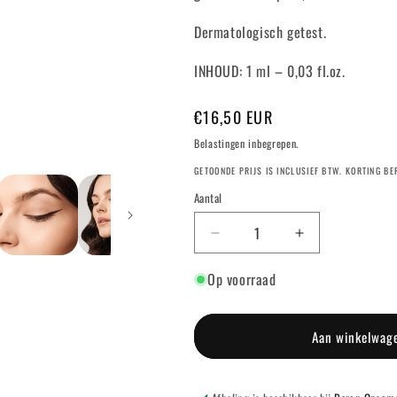
Dermatologisch getest.
INHOUD: 1 ml – 0,03 fl.oz.
Normale
€16,50 EUR
prijs
Belastingen inbegrepen.
GETOONDE PRIJS IS INCLUSIEF BTW. KORTING B
Aantal
Aantal
Aantal
verlagen
verhogen
Op voorraad
voor
voor
INK
INK
LINER
LINER
BROWNIE
BROWNIE
Aan winkelwag