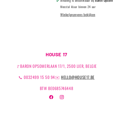
Afhaling is beschikbaar bij
Baron Opsome
Meestal klaar binnen 24 uur
Winkelgegevens bekijken
HOUSE 17
🚩BARON OPSOMERLAAN 17/1, 2500 LIER, BELGIE
📞 0032499 15 50 94✉️
HELLO@HOUSE17.BE
BTW BE0685746448
Facebook
Instagram