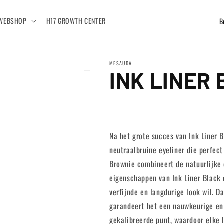
L
WEBSHOP
H17 GROWTH CENTER
a
n
MESAUDA
d
INK LINER
/
r
e
g
Na het grote succes van Ink Liner 
i
neutraalbruine eyeliner die perfec
Brownie combineert de natuurlijke
o
eigenschappen van Ink Liner Black 
verfijnde en langdurige look wil. D
garandeert het een nauwkeurige en 
gekalibreerde punt, waardoor elke l