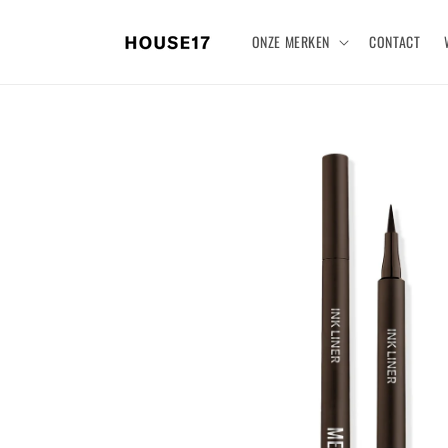
Meteen
naar de
ONZE MERKEN
CONTACT
content
Ga direct naar
productinformatie