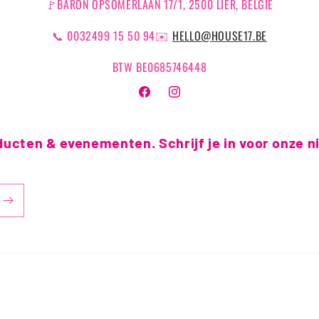
🚩BARON OPSOMERLAAN 17/1, 2500 LIER, BELGIE
📞 0032499 15 50 94✉️
HELLO@HOUSE17.BE
BTW BE0685746448
Facebook
Instagram
ducten & evenementen. Schrijf je in voor onze 