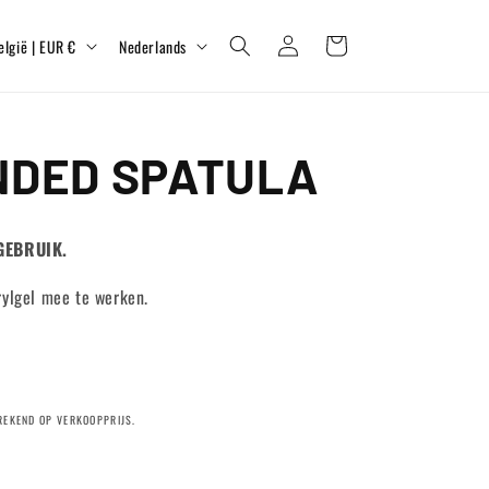
T
Inloggen
Winkelwagen
België | EUR €
Nederlands
a
a
l
NDED SPATULA
GEBRUIK.
rylgel mee te werken.
EREKEND OP VERKOOPPRIJS.