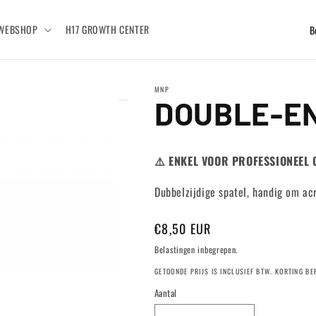
L
WEBSHOP
H17 GROWTH CENTER
a
n
MNP
d
DOUBLE-E
/
r
⚠️ ENKEL VOOR PROFESSIONEEL 
e
g
Dubbelzijdige spatel, handig om ac
i
Normale
€8,50 EUR
o
prijs
Belastingen inbegrepen.
GETOONDE PRIJS IS INCLUSIEF BTW. KORTING B
Aantal