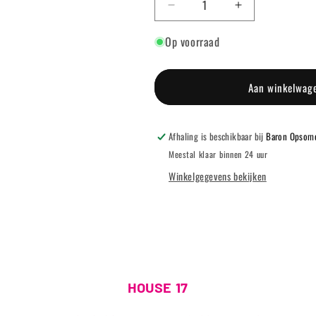
Aantal
Aantal
verlagen
verhogen
Op voorraad
voor
voor
DOUBLE-
DOUBLE-
ENDED
ENDED
SPATULA
SPATULA
Aan winkelwag
Afhaling is beschikbaar bij
Baron Opsome
Meestal klaar binnen 24 uur
Winkelgegevens bekijken
HOUSE 17