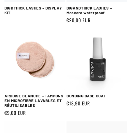
BIG&THICK LASHES - DISPLAY
BIGANDTHICK LASHES -
KIT
Mascara waterproof
Prix
€20,00 EUR
habituel
ARDOISE BLANCHE - TAMPONS
BONDING BASE COAT
EN MICROFIBRE LAVABLES ET
Prix
€18,90 EUR
RÉUTILISABLES
habituel
Prix
€9,00 EUR
habituel