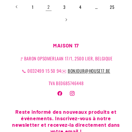
2
…
1
3
4
25
MAISON 17
🚩BARON OPSOMERLAAN 17/1, 2500 LIER, BELGIQUE
📞 0032499 15 50 94✉️
BONJOUR@HOUSE17.BE
TVA BE0685746448
Facebook
Instagram
Reste informé des nouveaux produits et
événements. Inscrivez-vous à notre
newsletter et recevez-la directement dans
votre email !