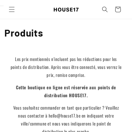
Ignorer et
passer au
Panier
contenu
C
Produits
o
l
Les prix mentionnés n'incluent pas les réductions pour les
l
points de distribution. Après vous être connecté, vous verrez le
prix, remise comprise.
e
Cette boutique en ligne est réservée aux points de
c
distribution HOUSE17.
t
Vous souhaitez commander en tant que particulier ? Veuillez
nous contacter à hello@house17.be en indiquant votre
i
ville/commune et nous vous indiquerons le point de
o
distribution le plus proche.